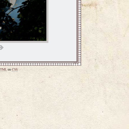
TML
en
CSS