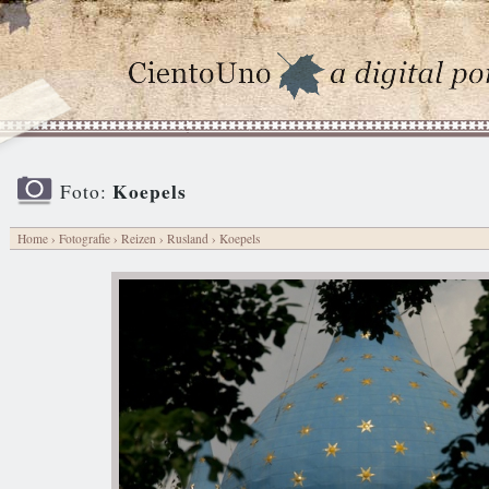
Koepels
Foto:
Home
›
Fotografie
›
Reizen
›
Rusland
› Koepels